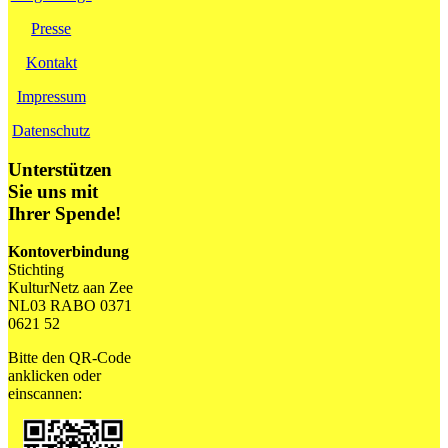
Presse
Kontakt
Impressum
Datenschutz
Unterstützen
Sie uns mit
Ihrer Spende!
Kontoverbindung
Stichting
KulturNetz aan Zee
NL03 RABO 0371
0621 52
Bitte den QR-Code
anklicken oder
einscannen: