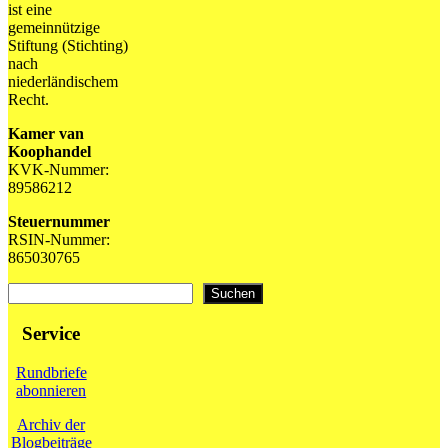
ist eine
gemeinnützige
Stiftung (Stichting)
nach
niederländischem
Recht.
Kamer van
Koophandel
KVK-Nummer:
89586212
Steuernummer
RSIN-Nummer:
865030765
Suchen
Suchen
Service
Rundbriefe
abonnieren
Archiv der
Blogbeiträge