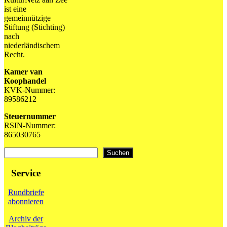
ist eine
gemeinnützige
Stiftung (Stichting)
nach
niederländischem
Recht.
Kamer van
Koophandel
KVK-Nummer:
89586212
Steuernummer
RSIN-Nummer:
865030765
Suchen
Suchen
Service
Rundbriefe
abonnieren
Archiv der