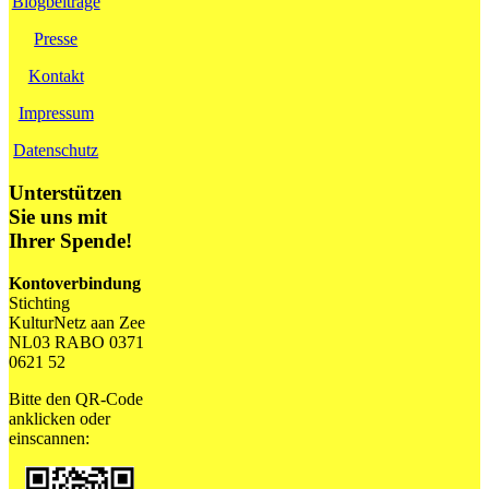
Blogbeiträge
Presse
Kontakt
Impressum
Datenschutz
Unterstützen
Sie uns mit
Ihrer Spende!
Kontoverbindung
Stichting
KulturNetz aan Zee
NL03 RABO 0371
0621 52
Bitte den QR-Code
anklicken oder
einscannen: