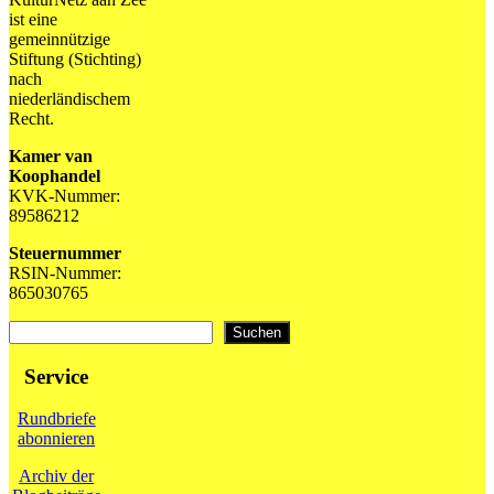
ist eine
gemeinnützige
Stiftung (Stichting)
nach
niederländischem
Recht.
Kamer van
Koophandel
KVK-Nummer:
89586212
Steuernummer
RSIN-Nummer:
865030765
Suchen
Suchen
Service
Rundbriefe
abonnieren
Archiv der