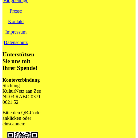
Blogbeiträge
Presse
Kontakt
Impressum
Datenschutz
Unterstützen
Sie uns mit
Ihrer Spende!
Kontoverbindung
Stichting
KulturNetz aan Zee
NL03 RABO 0371
0621 52
Bitte den QR-Code
anklicken oder
einscannen: