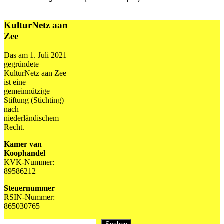
KulturNetz aan
Zee
Das am 1. Juli 2021
gegründete
KulturNetz aan Zee
ist eine
gemeinnützige
Stiftung (Stichting)
nach
niederländischem
Recht.
Kamer van
Koophandel
KVK-Nummer:
89586212
Steuernummer
RSIN-Nummer:
865030765
Suchen