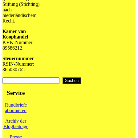
Stiftung (Stichting)
nach
niederländischem
Recht.
Kamer van
Koophandel
KVK-Nummer:
89586212
Steuernummer
RSIN-Nummer:
865030765
Suchen
Suchen
Service
Rundbriefe
abonnieren
Archiv der
Blogbeiträge
Presse