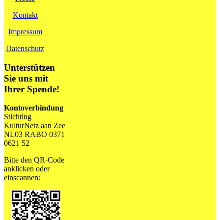
Kontakt
Impressum
Datenschutz
Unterstützen
Sie uns mit
Ihrer Spende!
Kontoverbindung
Stichting
KulturNetz aan Zee
NL03 RABO 0371
0621 52
Bitte den QR-Code
anklicken oder
einscannen: