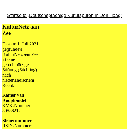
Startseite „Deutschsprachige Kulturspuren in Den Haag“
KulturNetz aan
Zee
Das am 1. Juli 2021
gegründete
KulturNetz aan Zee
ist eine
gemeinnützige
Stiftung (Stichting)
nach
niederländischem
Recht.
Kamer van
Koophandel
KVK-Nummer:
89586212
Steuernummer
RSIN-Nummer: