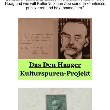
Haag und wie will KulturNetz aan Zee seine Erkenntnisse
publizieren und bekanntmachen?