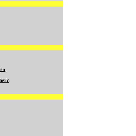
ien
her?