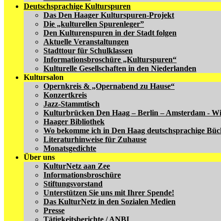
Deutschsprachige Kulturspuren
Das Den Haager Kulturspuren-Projekt
Die „kulturellen Spurenleger”
Den Kulturenspuren in der Stadt folgen
Aktuelle Veranstaltungen
Stadttour für Schulklassen
Informationsbroschüre „Kulturspuren“
Kulturelle Gesellschaften in den Niederlanden
Kultursalon
Opernkreis & „Opernabend zu Hause“
Konzertkreis
Jazz-Stammtisch
Kulturbrücken Den Haag – Berlin – Amsterdam - W
Haager Bibliothek
Wo bekomme ich in Den Haag deutschsprachige Büc
Literaturhinweise für Zuhause
Monatsgedichte
Über uns
KulturNetz aan Zee
Informationsbroschüre
Stiftungsvorstand
Unterstützen Sie uns mit Ihrer Spende!
Das KulturNetz in den Sozialen Medien
Presse
Tätigkeitsberichte / ANBI