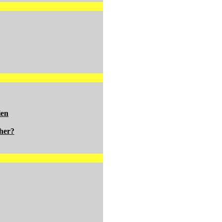
ien
her?