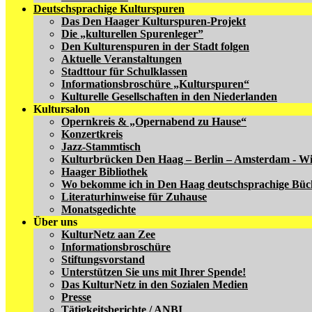
Deutschsprachige Kulturspuren
Das Den Haager Kulturspuren-Projekt
Die „kulturellen Spurenleger”
Den Kulturenspuren in der Stadt folgen
Aktuelle Veranstaltungen
Stadttour für Schulklassen
Informationsbroschüre „Kulturspuren“
Kulturelle Gesellschaften in den Niederlanden
Kultursalon
Opernkreis & „Opernabend zu Hause“
Konzertkreis
Jazz-Stammtisch
Kulturbrücken Den Haag – Berlin – Amsterdam - W
Haager Bibliothek
Wo bekomme ich in Den Haag deutschsprachige Büc
Literaturhinweise für Zuhause
Monatsgedichte
Über uns
KulturNetz aan Zee
Informationsbroschüre
Stiftungsvorstand
Unterstützen Sie uns mit Ihrer Spende!
Das KulturNetz in den Sozialen Medien
Presse
Tätigkeitsberichte / ANBI