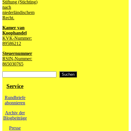
Stiftung (Stichting)
nach
niederländischem
Recht.
Kamer van
Koophandel
KVK-Nummer:
89586212
Steuernummer
RSIN-Nummer:
865030765
Suchen
Suchen
Service
Rundbriefe
abonnieren
Archiv der
Blogbeiträge
Presse