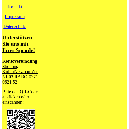
Kontakt
Impressum
Datenschutz
Unterstützen
Sie uns mit
Ihrer Spende!
Kontoverbindung
Stichting
KulturNetz aan Zee
NL03 RABO 0371
0621 52
Bitte den QR-Code
anklicken oder
einscannen: