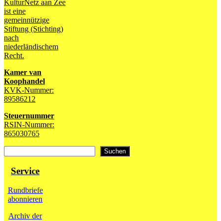
KulturNetz aan Zee
ist eine
gemeinnützige
Stiftung (Stichting)
nach
niederländischem
Recht.
Kamer van
Koophandel
KVK-Nummer:
89586212
Steuernummer
RSIN-Nummer:
865030765
Suchen
Suchen
Service
Rundbriefe
abonnieren
Archiv der