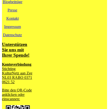
Blogbeiträge
Presse
Kontakt
Impressum
Datenschutz
Unterstützen
Sie uns mit
Ihrer Spende!
Kontoverbindung
Stichting
KulturNetz aan Zee
NL03 RABO 0371
0621 52
Bitte den QR-Code
anklicken oder
einscannen: