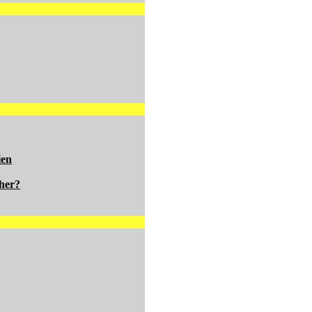
ien
her?