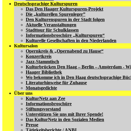
Deutschsprachige Kulturspuren
Das Den Haager Kulturspuren-Projekt
Die „kulturellen Spurenleger”
Den Kulturenspuren in der Stadt folgen
Aktuelle Veranstaltungen
Stadttour für Schulklassen
Informationsbroschüre „Kulturspuren“
Kulturelle Gesellschaften in den Niederlanden
Kultursalon
Opernkreis & „Opernabend zu Hause“
Konzertkreis
Jazz-Stammtisch
Kulturbrücken Den Haag – Berlin – Amsterdam - W
Haager Bibliothek
Wo bekomme ich in Den Haag deutschsprachige Büc
Literaturhinweise für Zuhause
Monatsgedichte
Über uns
KulturNetz aan Zee
Informationsbroschüre
Stiftungsvorstand
Unterstützen Sie uns mit Ihrer Spende!
Das KulturNetz in den Sozialen Medien
Presse
Tätigkeitsberichte / ANBI