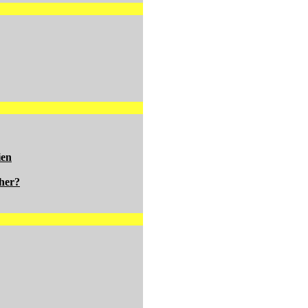
ien
her?