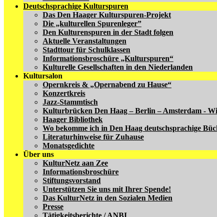
Deutschsprachige Kulturspuren
Das Den Haager Kulturspuren-Projekt
Die „kulturellen Spurenleger”
Den Kulturenspuren in der Stadt folgen
Aktuelle Veranstaltungen
Stadttour für Schulklassen
Informationsbroschüre „Kulturspuren“
Kulturelle Gesellschaften in den Niederlanden
Kultursalon
Opernkreis & „Opernabend zu Hause“
Konzertkreis
Jazz-Stammtisch
Kulturbrücken Den Haag – Berlin – Amsterdam - W
Haager Bibliothek
Wo bekomme ich in Den Haag deutschsprachige Büc
Literaturhinweise für Zuhause
Monatsgedichte
Über uns
KulturNetz aan Zee
Informationsbroschüre
Stiftungsvorstand
Unterstützen Sie uns mit Ihrer Spende!
Das KulturNetz in den Sozialen Medien
Presse
Tätigkeitsberichte / ANBI