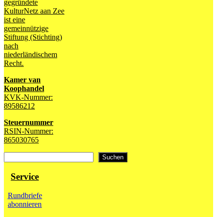
gegründete
KulturNetz aan Zee
ist eine
gemeinnützige
Stiftung (Stichting)
nach
niederländischem
Recht.
Kamer van
Koophandel
KVK-Nummer:
89586212
Steuernummer
RSIN-Nummer:
865030765
Suchen
Suchen
Service
Rundbriefe
abonnieren