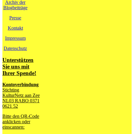
Archiv der
Blogbeiträge
Presse
Kontakt
Impressum
Datenschutz
Unterstützen
Sie uns mit
Ihrer Spende!
Kontoverbindung
Stichting
KulturNetz aan Zee
NL03 RABO 0371
0621 52
Bitte den QR-Code
anklicken oder
einscannen: