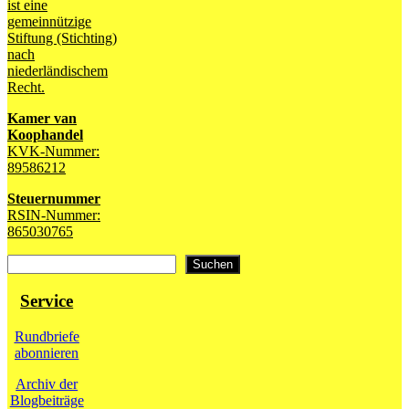
ist eine
gemeinnützige
Stiftung (Stichting)
nach
niederländischem
Recht.
Kamer van
Koophandel
KVK-Nummer:
89586212
Steuernummer
RSIN-Nummer:
865030765
Suchen
Suchen
Service
Rundbriefe
abonnieren
Archiv der
Blogbeiträge