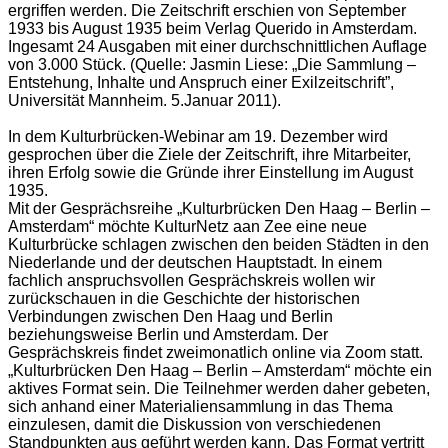
ergriffen werden. Die Zeitschrift erschien von September
1933 bis August 1935 beim Verlag Querido in Amsterdam.
Ingesamt 24 Ausgaben mit einer durchschnittlichen Auflage
von 3.000 Stück. (Quelle: Jasmin Liese: „Die Sammlung –
Entstehung, Inhalte und Anspruch einer Exilzeitschrift”,
Universität Mannheim. 5.Januar 2011).
In dem Kulturbrücken-Webinar am 19. Dezember wird
gesprochen über die Ziele der Zeitschrift, ihre Mitarbeiter,
ihren Erfolg sowie die Gründe ihrer Einstellung im August
1935.
Mit der Gesprächsreihe „Kulturbrücken Den Haag – Berlin –
Amsterdam“ möchte KulturNetz aan Zee eine neue
Kulturbrücke schlagen zwischen den beiden Städten in den
Niederlande und der deutschen Hauptstadt. In einem
fachlich anspruchsvollen Gesprächskreis wollen wir
zurückschauen in die Geschichte der historischen
Verbindungen
zwischen Den Haag und Berlin
beziehungsweise Berlin und Amsterdam. Der
Gesprächskreis findet zweimonatlich online via Zoom statt.
„Kulturbrücken Den Haag – Berlin – Amsterdam“ möchte ein
aktives Format sein. Die Teilnehmer werden daher gebeten,
sich anhand einer
Materialiensammlung
in das Thema
einzulesen, damit
die Diskussion
von verschiedenen
Standpunkten aus
geführt
werden kann. Das Format vertritt