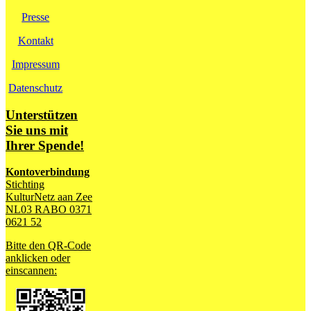
Presse
Kontakt
Impressum
Datenschutz
Unterstützen
Sie uns mit
Ihrer Spende!
Kontoverbindung
Stichting
KulturNetz aan Zee
NL03 RABO 0371
0621 52
Bitte den QR-Code
anklicken oder
einscannen: