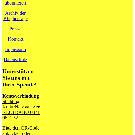
abonnieren
Archiv der
Blogbeiträge
Presse
Kontakt
Impressum
Datenschutz
Unterstützen
Sie uns mit
Ihrer Spende!
Kontoverbindung
Stichting
KulturNetz aan Zee
NL03 RABO 0371
0621 52
Bitte den QR-Code
anklicken oder