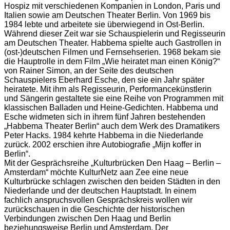
Hospiz mit verschiedenen Kompanien in London, Paris und
Italien sowie am Deutschen Theater Berlin. Von 1969 bis
1984 lebte und arbeitete sie überwiegend in Ost-Berlin.
Während dieser Zeit war sie Schauspielerin und Regisseurin
am Deutschen Theater. Habbema spielte auch Gastrollen in
(ost-)deutschen Filmen und Fernsehserien. 1968 bekam sie
die Hauptrolle in dem Film „Wie heiratet man einen König?“
von Rainer Simon, an der Seite des deutschen
Schauspielers Eberhard Esche, den sie ein Jahr später
heiratete. Mit ihm als Regisseurin, Performancekünstlerin
und Sängerin gestaltete sie eine Reihe von Programmen mit
klassischen Balladen und Heine-Gedichten. Habbema und
Esche widmeten sich in ihrem fünf Jahren bestehenden
„Habbema Theater Berlin“ auch dem Werk des Dramatikers
Peter Hacks. 1984 kehrte Habbema in die Niederlande
zurück. 2002 erschien ihre Autobiografie „Mijn koffer in
Berlin“.
Mit der Gesprächsreihe „Kulturbrücken Den Haag – Berlin –
Amsterdam“ möchte KulturNetz aan Zee eine neue
Kulturbrücke schlagen zwischen den beiden Städten in den
Niederlande und der deutschen Hauptstadt. In einem
fachlich anspruchsvollen Gesprächskreis wollen wir
zurückschauen in die Geschichte der historischen
Verbindungen
zwischen Den Haag und Berlin
beziehungsweise Berlin und Amsterdam. Der