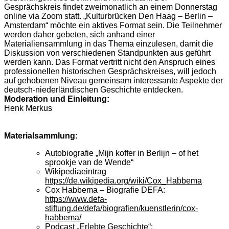
Gesprächskreis findet zweimonatlich an einem Donnerstag
online via Zoom statt. „Kulturbrücken Den Haag – Berlin –
Amsterdam“ möchte ein aktives Format sein. Die Teilnehmer
werden daher gebeten, sich anhand einer
Materialiensammlung
in das Thema einzulesen, damit
die
Diskussion
von verschiedenen Standpunkten aus
geführt
werden kann. Das Format vertritt nicht den Anspruch eines
professionellen historischen Gesprächskreises, will jedoch
auf gehobenen Niveau gemeinsam interessante Aspekte der
deutsch-niederländischen Geschichte
entdecken
.
Moderation und Einleitung:
Henk Merkus
Materialsammlun
g:
Autobiografie „Mijn koffer in Berlijn – of het
sprookje van de Wende“
Wikipediaeintrag
https://de.wikipedia.org/wiki/Cox_Habbema
Cox Habbema – Biografie DEFA:
https://www.defa-
stiftung.de/defa/biografien/kuenstlerin/cox-
habbema/
Podcast „Erlebte Geschichte“: