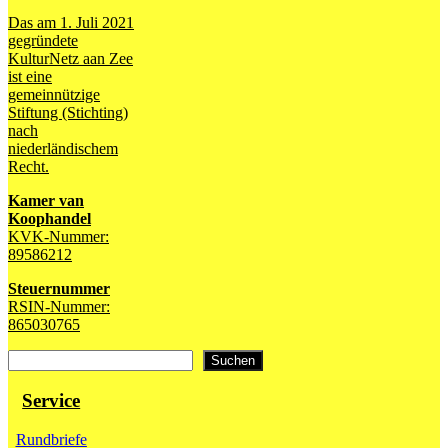
Das am 1. Juli 2021
gegründete
KulturNetz aan Zee
ist eine
gemeinnützige
Stiftung (Stichting)
nach
niederländischem
Recht.
Kamer van
Koophandel
KVK-Nummer:
89586212
Steuernummer
RSIN-Nummer:
865030765
Suchen
Suchen
Service
Rundbriefe