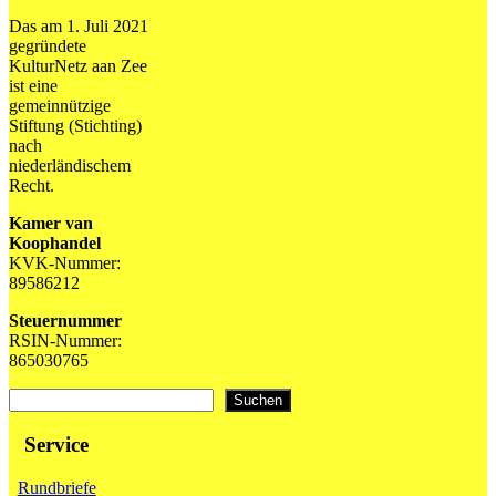
Das am 1. Juli 2021
gegründete
KulturNetz aan Zee
ist eine
gemeinnützige
Stiftung (Stichting)
nach
niederländischem
Recht.
Kamer van
Koophandel
KVK-Nummer:
89586212
Steuernummer
RSIN-Nummer:
865030765
Suchen
Suchen
Service
Rundbriefe