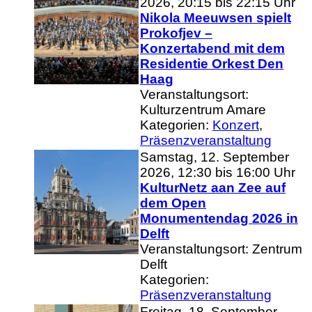
2026, 20:15 bis 22:15 Uhr
Nikola Meeuwsen spielt
Prokofjev –
Konzertabend mit dem
Residentie Orkest Den
Haag
Veranstaltungsort:
Kulturzentrum Amare
Kategorien:
Konzert
,
Präsenzveranstaltung
Samstag, 12. September
2026, 12:30 bis 16:00 Uhr
KulturNetz aan Zee auf
dem Open
Monumentendag 2026 in
Delft
Veranstaltungsort: Zentrum
Delft
Kategorien:
Präsenzveranstaltung
Freitag, 18. September