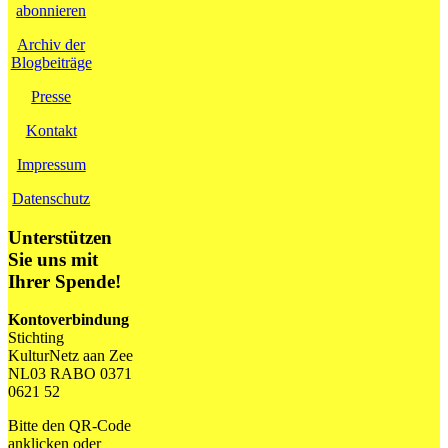
abonnieren
Archiv der
Blogbeiträge
Presse
Kontakt
Impressum
Datenschutz
Unterstützen
Sie uns mit
Ihrer Spende!
Kontoverbindung
Stichting
KulturNetz aan Zee
NL03 RABO 0371
0621 52
Bitte den QR-Code
anklicken oder