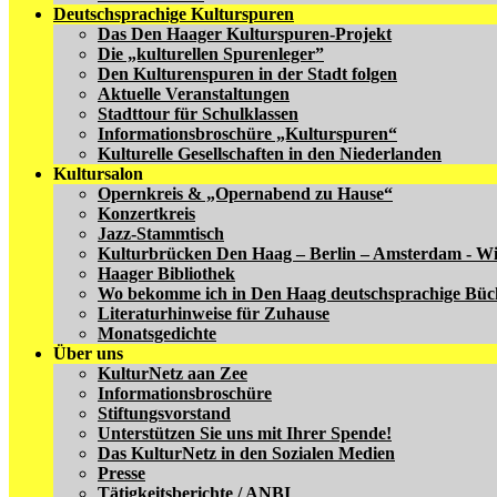
Deutschsprachige Kulturspuren
Das Den Haager Kulturspuren-Projekt
Die „kulturellen Spurenleger”
Den Kulturenspuren in der Stadt folgen
Aktuelle Veranstaltungen
Stadttour für Schulklassen
Informationsbroschüre „Kulturspuren“
Kulturelle Gesellschaften in den Niederlanden
Kultursalon
Opernkreis & „Opernabend zu Hause“
Konzertkreis
Jazz-Stammtisch
Kulturbrücken Den Haag – Berlin – Amsterdam - W
Haager Bibliothek
Wo bekomme ich in Den Haag deutschsprachige Büc
Literaturhinweise für Zuhause
Monatsgedichte
Über uns
KulturNetz aan Zee
Informationsbroschüre
Stiftungsvorstand
Unterstützen Sie uns mit Ihrer Spende!
Das KulturNetz in den Sozialen Medien
Presse
Tätigkeitsberichte / ANBI