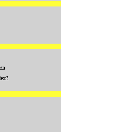
ien
her?