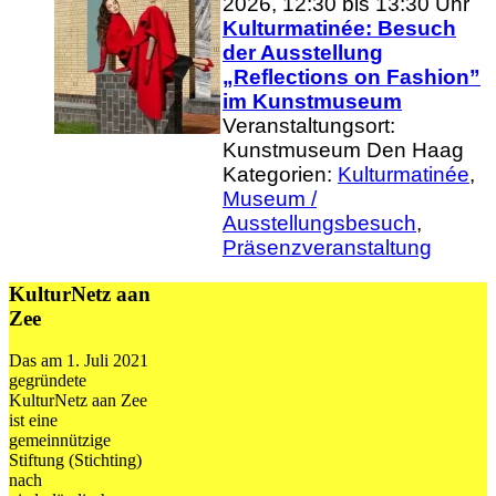
2026, 12:30 bis 13:30 Uhr
Kulturmatinée: Besuch
der Ausstellung
„Reflections on Fashion”
im Kunstmuseum
Veranstaltungsort:
Kunstmuseum Den Haag
Kategorien:
Kulturmatinée
,
Museum /
Ausstellungsbesuch
,
Präsenzveranstaltung
KulturNetz aan
Zee
Das am 1. Juli 2021
gegründete
KulturNetz aan Zee
ist eine
gemeinnützige
Stiftung (Stichting)
nach