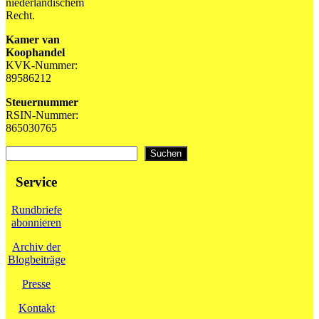
niederländischem
Recht.
Kamer van
Koophandel
KVK-Nummer:
89586212
Steuernummer
RSIN-Nummer:
865030765
Suchen
Suchen
Service
Rundbriefe
abonnieren
Archiv der
Blogbeiträge
Presse
Kontakt