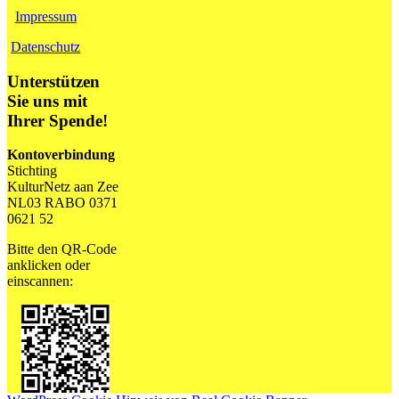
Impressum
Datenschutz
Unterstützen
Sie uns mit
Ihrer Spende!
Kontoverbindung
Stichting
KulturNetz aan Zee
NL03 RABO 0371
0621 52
Bitte den QR-Code
anklicken oder
einscannen: