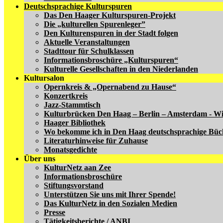
Deutschsprachige Kulturspuren
Das Den Haager Kulturspuren-Projekt
Die „kulturellen Spurenleger”
Den Kulturenspuren in der Stadt folgen
Aktuelle Veranstaltungen
Stadttour für Schulklassen
Informationsbroschüre „Kulturspuren“
Kulturelle Gesellschaften in den Niederlanden
Kultursalon
Opernkreis & „Opernabend zu Hause“
Konzertkreis
Jazz-Stammtisch
Kulturbrücken Den Haag – Berlin – Amsterdam - W
Haager Bibliothek
Wo bekomme ich in Den Haag deutschsprachige Büc
Literaturhinweise für Zuhause
Monatsgedichte
Über uns
KulturNetz aan Zee
Informationsbroschüre
Stiftungsvorstand
Unterstützen Sie uns mit Ihrer Spende!
Das KulturNetz in den Sozialen Medien
Presse
Tätigkeitsberichte / ANBI