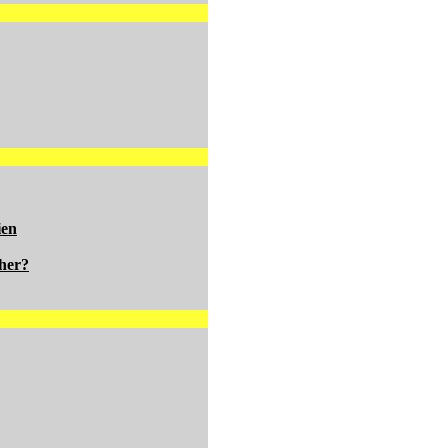
ien
her?