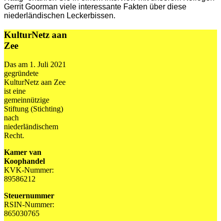
Gerrit Goorman viele interessante Fakten über diese
niederländischen Leckerbissen.
KulturNetz aan
Zee
Das am 1. Juli 2021
gegründete
KulturNetz aan Zee
ist eine
gemeinnützige
Stiftung (Stichting)
nach
niederländischem
Recht.
Kamer van
Koophandel
KVK-Nummer:
89586212
Steuernummer
RSIN-Nummer:
865030765