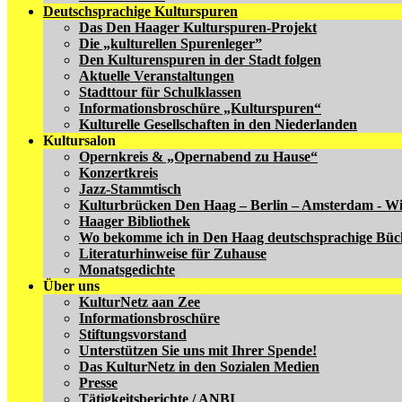
Deutschsprachige Kulturspuren
Das Den Haager Kulturspuren-Projekt
Die „kulturellen Spurenleger”
Den Kulturenspuren in der Stadt folgen
Aktuelle Veranstaltungen
Stadttour für Schulklassen
Informationsbroschüre „Kulturspuren“
Kulturelle Gesellschaften in den Niederlanden
Kultursalon
Opernkreis & „Opernabend zu Hause“
Konzertkreis
Jazz-Stammtisch
Kulturbrücken Den Haag – Berlin – Amsterdam - W
Haager Bibliothek
Wo bekomme ich in Den Haag deutschsprachige Büc
Literaturhinweise für Zuhause
Monatsgedichte
Über uns
KulturNetz aan Zee
Informationsbroschüre
Stiftungsvorstand
Unterstützen Sie uns mit Ihrer Spende!
Das KulturNetz in den Sozialen Medien
Presse
Tätigkeitsberichte / ANBI