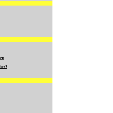
ien
her?