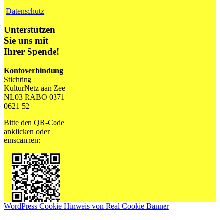
Datenschutz
Unterstützen
Sie uns mit
Ihrer Spende!
Kontoverbindung
Stichting
KulturNetz aan Zee
NL03 RABO 0371
0621 52
Bitte den QR-Code
anklicken oder
einscannen:
WordPress Cookie Hinweis von Real Cookie Banner