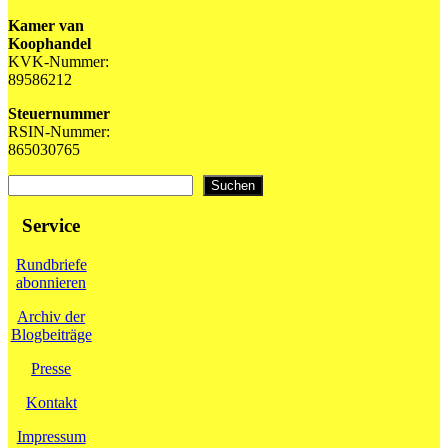
Kamer van
Koophandel
KVK-Nummer:
89586212
Steuernummer
RSIN-Nummer:
865030765
Suchen
Suchen
Service
Rundbriefe
abonnieren
Archiv der
Blogbeiträge
Presse
Kontakt
Impressum