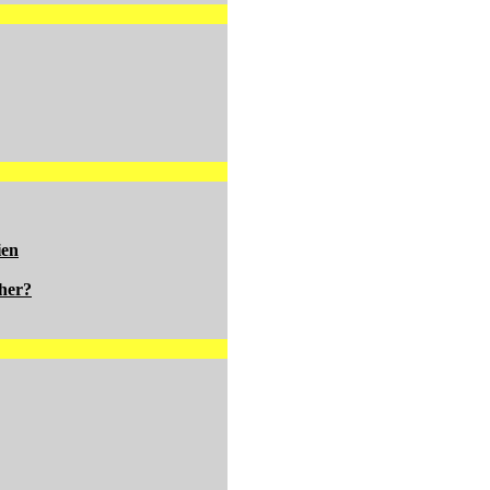
ien
her?