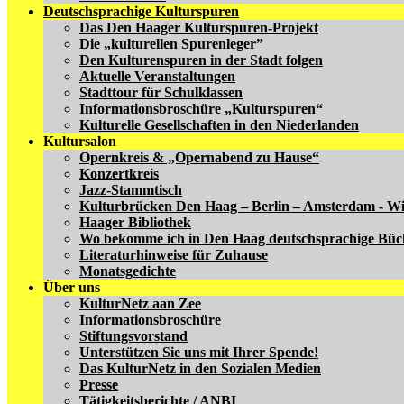
Deutschsprachige Kulturspuren
Das Den Haager Kulturspuren-Projekt
Die „kulturellen Spurenleger”
Den Kulturenspuren in der Stadt folgen
Aktuelle Veranstaltungen
Stadttour für Schulklassen
Informationsbroschüre „Kulturspuren“
Kulturelle Gesellschaften in den Niederlanden
Kultursalon
Opernkreis & „Opernabend zu Hause“
Konzertkreis
Jazz-Stammtisch
Kulturbrücken Den Haag – Berlin – Amsterdam - W
Haager Bibliothek
Wo bekomme ich in Den Haag deutschsprachige Büc
Literaturhinweise für Zuhause
Monatsgedichte
Über uns
KulturNetz aan Zee
Informationsbroschüre
Stiftungsvorstand
Unterstützen Sie uns mit Ihrer Spende!
Das KulturNetz in den Sozialen Medien
Presse
Tätigkeitsberichte / ANBI