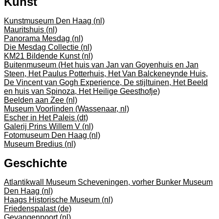
Kunst
Kunstmuseum Den Haag (nl)
Mauritshuis (nl)
Panorama Mesdag (nl)
Die Mesdag Collectie (nl)
KM21 Bildende Kunst (nl)
Buitenmuseum (Het huis van Jan van Goyenhuis en Jan
Steen, Het Paulus Potterhuis, Het Van Balckeneynde Huis,
De Vincent van Gogh Experience, De stijltuinen, Het Beeld
en huis van Spinoza, Het Heilige Geesthofje)
Beelden aan Zee (nl)
Museum Voorlinden (Wassenaar, nl)
Escher in Het Paleis (dt)
Galerij Prins Willem V (nl)
Fotomuseum Den Haag (nl)
Museum Bredius (nl)
Geschichte
Atlantikwall Museum Scheveningen, vorher Bunker Museum
Den Haag (nl)
Haags Historische Museum (nl)
Friedenspalast (de)
Gevangenpoort (nl)