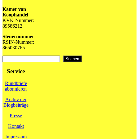
Kamer van
Koophandel
KVK-Nummer:
89586212
Steuernummer
RSIN-Nummer:
865030765
Suchen
Suchen
Service
Rundbriefe
abonnieren
Archiv der
Blogbeiträge
Presse
Kontakt
Impressum