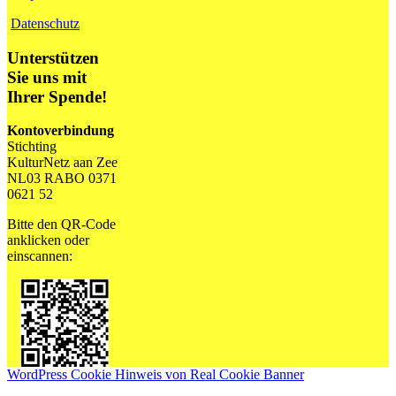
Datenschutz
Unterstützen
Sie uns mit
Ihrer Spende!
Kontoverbindung
Stichting
KulturNetz aan Zee
NL03 RABO 0371
0621 52
Bitte den QR-Code
anklicken oder
einscannen:
WordPress Cookie Hinweis von Real Cookie Banner