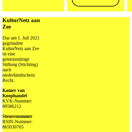
KulturNetz aan
Zee
Das am 1. Juli 2021
gegründete
KulturNetz aan Zee
ist eine
gemeinnützige
Stiftung (Stichting)
nach
niederländischem
Recht.
Kamer van
Koophandel
KVK-Nummer:
89586212
Steuernummer
RSIN-Nummer:
865030765