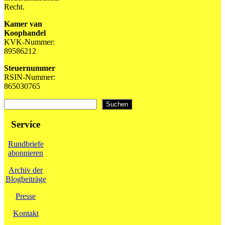
Recht.
Kamer van
Koophandel
KVK-Nummer:
89586212
Steuernummer
RSIN-Nummer:
865030765
Suchen
Suchen
Service
Rundbriefe
abonnieren
Archiv der
Blogbeiträge
Presse
Kontakt