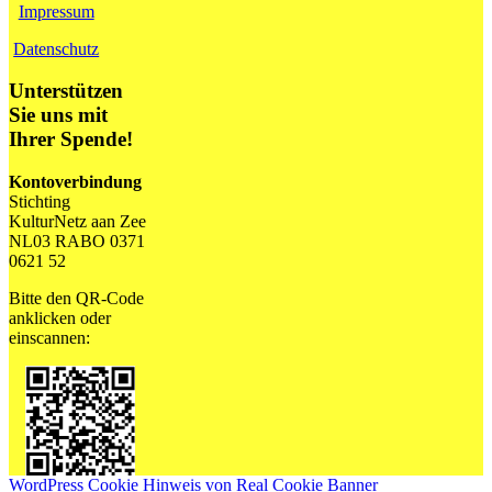
Impressum
Datenschutz
Unterstützen
Sie uns mit
Ihrer Spende!
Kontoverbindung
Stichting
KulturNetz aan Zee
NL03 RABO 0371
0621 52
Bitte den QR-Code
anklicken oder
einscannen:
WordPress Cookie Hinweis von Real Cookie Banner