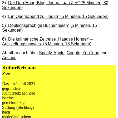
3)
„Der Den-Haag-Blog ‘Journal aan Zee’“ (5 Minuten, 30
Sekunden)
4)
„Ein Opernabend zu Hause“ (5 Minuten, 15 Sekunden)
5)
„Deutschsprachige Bücher lesen“ (5 Minuten, 15
Sekunden)
6)
„
Die kulinarische Zeitreise „Haagse Honger“ –
Ausstellungshinweis
“ (
5 Minuten, 18 Sekunden)
Abrufbar auch über
Spotify
,
Apple
,
Google
,
YouTube
und
Anchor.
KulturNetz aan
Zee
Das am 1. Juli 2021
gegründete
KulturNetz aan Zee
ist eine
gemeinnützige
Stiftung (Stichting)
nach
niederländischem