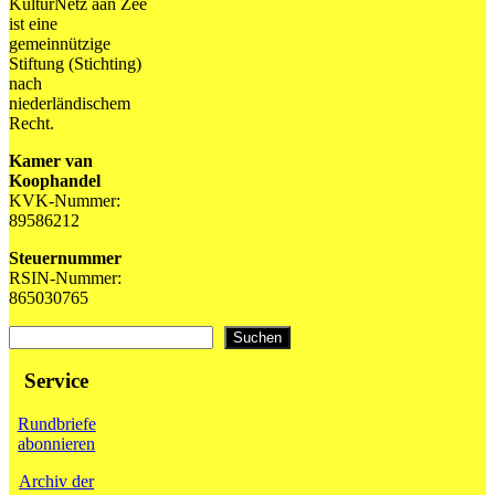
KulturNetz aan Zee
ist eine
gemeinnützige
Stiftung (Stichting)
nach
niederländischem
Recht.
Kamer van
Koophandel
KVK-Nummer:
89586212
Steuernummer
RSIN-Nummer:
865030765
Suchen
Suchen
Service
Rundbriefe
abonnieren
Archiv der