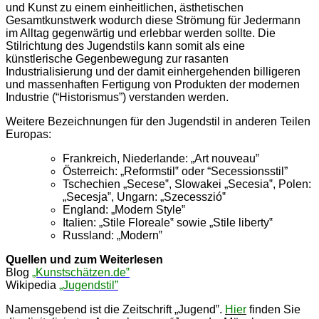
und Kunst zu einem einheitlichen, ästhetischen
Gesamtkunstwerk wodurch diese Strömung für Jedermann
im Alltag gegenwärtig und erlebbar werden sollte. Die
Stilrichtung des Jugendstils kann somit als eine
künstlerische Gegenbewegung zur rasanten
Industrialisierung und der damit einhergehenden billigeren
und massenhaften Fertigung von Produkten der modernen
Industrie (“Historismus”) verstanden werden.
Weitere Bezeichnungen für den Jugendstil in anderen Teilen
Europas:
Frankreich, Niederlande: „Art nouveau‟
Österreich: „Reformstil‟ oder “Secessionsstil”
Tschechien „Secese‟, Slowakei „Secesia‟, Polen:
„Secesja‟, Ungarn: „Szecesszió‟
England: „Modern Style‟
Italien: „Stile Floreale‟ sowie „Stile liberty‟
Russland: „Modern‟
Quellen und zum Weiterlesen
Blog
„Kunstschätzen.de‟
Wikipedia
„Jugendstil”
Namensgebend ist die Zeitschrift „Jugend‟.
Hier
finden Sie