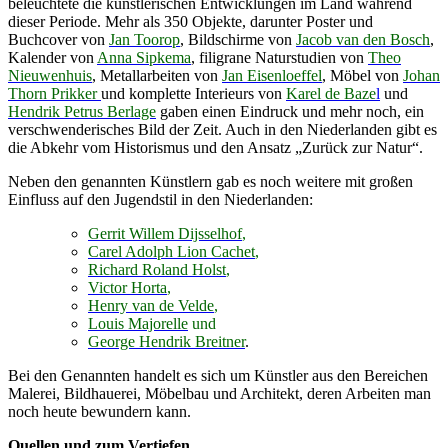
beleuchtete die künstlerischen Entwicklungen im Land während
dieser Periode. Mehr als 350 Objekte, darunter Poster und
Buchcover von
Jan Toorop
, Bildschirme von
Jacob van den Bosch
,
Kalender von
Anna Sipkema
, filigrane Naturstudien von
Theo
Nieuwenhuis
, Metallarbeiten von
Jan Eisenloeffel
, Möbel von
Johan
Thorn Prikker
und komplette Interieurs von
Karel de Baze
l
und
Hendrik Petrus Berlage
gaben einen Eindruck und mehr noch, ein
verschwenderisches Bild der Zeit. Auch in den Niederlanden gibt es
die Abkehr vom Historismus und den Ansatz „Zurück zur Natur“.
Neben den genannten Künstlern gab es noch weitere mit großen
Einfluss auf den Jugendstil in den Niederlanden:
Gerrit Willem Dijsselhof
,
Carel Adolph Lion Cachet
,
Richard Roland Holst
,
Victor Horta
,
Henry van de Velde
,
Louis Majorelle
und
George Hendrik Breitner
.
Bei den Genannten handelt es sich um Künstler aus den Bereichen
Malerei, Bildhauerei, Möbelbau und Architekt, deren Arbeiten man
noch heute bewundern kann.
Quellen und zum Vertiefen