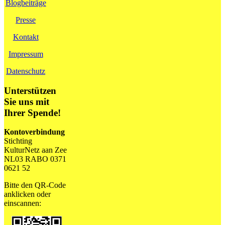
Blogbeiträge
Presse
Kontakt
Impressum
Datenschutz
Unterstützen
Sie uns mit
Ihrer Spende!
Kontoverbindung
Stichting
KulturNetz aan Zee
NL03 RABO 0371
0621 52
Bitte den QR-Code
anklicken oder
einscannen: