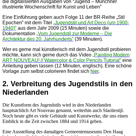
die digitalisierten Ausgaben von “Jugend – Münchner
illustrierte Wochenschrift für Kunst und Leben”
Eine Einführung geben auch Folge 11 der BR-Reihe „Stil
Epochen‟ mit dem Titel
„Jugendstil und Art Deco (um 1900-
1940)‟
aus dem Jahr 2009 (15 Minuten) sowie die
Dokumentation
„Vom Jugendstil zur Moderne – Die
Architektur des 20. Jahrhunderts‟
(39 Minuten).
Wer es gerne mal künstlerisch mit dem Jugendstil probieren
möchte, kann sich gerne durch das Video
„Painting Modern
ART NOUVEAU! // Watercolor & Color Pencils Tutorial‟
eine
Anleitun
g geben lassen (12 Minuten, englisch). Eine schöne
Vorlage zum selbst colorieren findet sich
hier
.
2. Verbreitung des Jugendstils in den
Niederlanden
Die Kunstform des Jugendstils wird in den Niederlanden
hauptsächlich Art Nouveau genannt, weiterhin auch Slaoliestijl.
Noch heute gibt es viele Gebäude und Kunstwerke, die uns einen
Einblick in die Zeit zwischen 1884 und 1914 geben.
Eine Ausstellung des damaligen Gemeentemuseums Den Haag