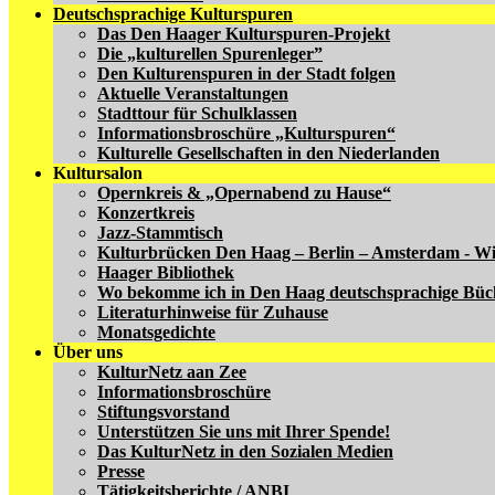
Deutschsprachige Kulturspuren
Das Den Haager Kulturspuren-Projekt
Die „kulturellen Spurenleger”
Den Kulturenspuren in der Stadt folgen
Aktuelle Veranstaltungen
Stadttour für Schulklassen
Informationsbroschüre „Kulturspuren“
Kulturelle Gesellschaften in den Niederlanden
Kultursalon
Opernkreis & „Opernabend zu Hause“
Konzertkreis
Jazz-Stammtisch
Kulturbrücken Den Haag – Berlin – Amsterdam - W
Haager Bibliothek
Wo bekomme ich in Den Haag deutschsprachige Büc
Literaturhinweise für Zuhause
Monatsgedichte
Über uns
KulturNetz aan Zee
Informationsbroschüre
Stiftungsvorstand
Unterstützen Sie uns mit Ihrer Spende!
Das KulturNetz in den Sozialen Medien
Presse
Tätigkeitsberichte / ANBI