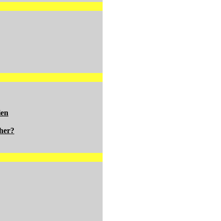
ien
her?