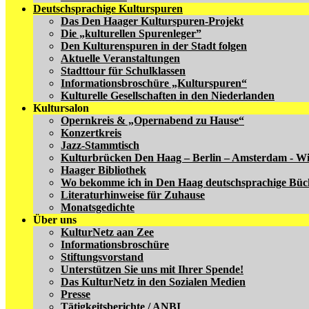
Deutschsprachige Kulturspuren
Das Den Haager Kulturspuren-Projekt
Die „kulturellen Spurenleger”
Den Kulturenspuren in der Stadt folgen
Aktuelle Veranstaltungen
Stadttour für Schulklassen
Informationsbroschüre „Kulturspuren“
Kulturelle Gesellschaften in den Niederlanden
Kultursalon
Opernkreis & „Opernabend zu Hause“
Konzertkreis
Jazz-Stammtisch
Kulturbrücken Den Haag – Berlin – Amsterdam - W
Haager Bibliothek
Wo bekomme ich in Den Haag deutschsprachige Büc
Literaturhinweise für Zuhause
Monatsgedichte
Über uns
KulturNetz aan Zee
Informationsbroschüre
Stiftungsvorstand
Unterstützen Sie uns mit Ihrer Spende!
Das KulturNetz in den Sozialen Medien
Presse
Tätigkeitsberichte / ANBI