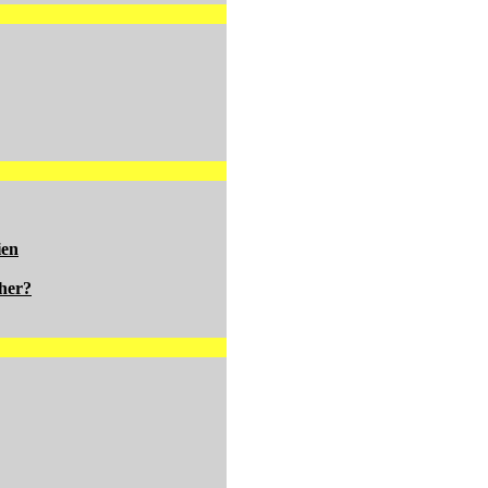
ien
her?